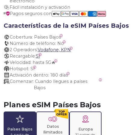
electrónico
Fácil instalación y activación
Pagos seguros con
Características de la eSIM Países Bajos
Cobertura:
 Países Bajos
Número de teléfono:
 No
2 Operadors:
Vodafone, KPN
Recargable:
Sí
Velocidad:
 hasta 5G🔥
Hotspot:
 Sí
Activación dentro:
 180 días
Comenzar:
 Cuando llegues a países 
Bajos
Planes eSIM Países Bajos
Datos
Países Bajos
Europa
Ilimitados
A partir de:
31 países de: