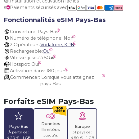
Installation et activation faciles
Paiements sécurisés avec
Fonctionnalités eSIM Pays-Bas
Couverture:
 Pays-Bas
Numéro de téléphone:
 Non
2 Opérateurs:
Vodafone, KPN
Rechargeable:
Oui
Vitesse:
 jusqu'à 5G🔥
Hotspot:
 Oui
Activation dans:
 180 jours
Commencer:
 Lorsque vous atteignez 
pays-Bas
Forfaits eSIM Pays-Bas
Données
Pays-Bas
Europe
Illimitées
À partir de :
31 pays de :
Jusqu'à:
4,20 € - 1 GB
4,50 € - 1 GB