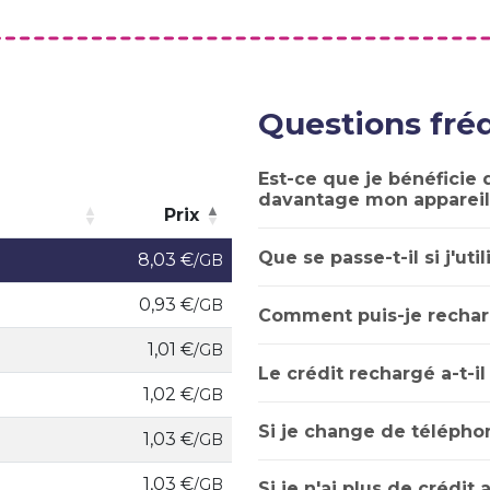
Questions fr
Est-ce que je bénéficie d
davantage mon appareil
Prix
Prix
Que se passe-t-il si j'uti
8,03 €
/GB
0,93 €
/GB
Comment puis-je rechar
1,01 €
/GB
Le crédit rechargé a-t-il
1,02 €
/GB
Si je change de téléphon
1,03 €
/GB
1,03 €
/GB
Si je n'ai plus de crédit 