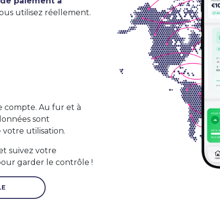
 de paiement à
us utilisez réellement.
e compte. Au fur et à
 données sont
otre utilisation.
et suivez votre
ur garder le contrôle !
LE