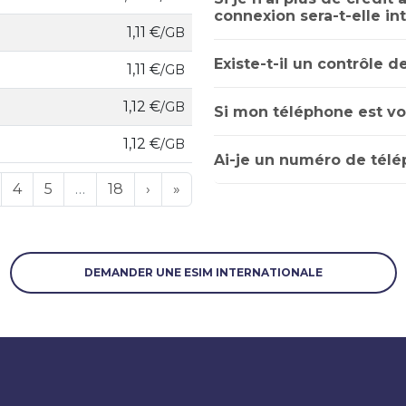
connexion sera-t-elle i
1,11 €
/GB
Existe-t-il un contrôle d
1,11 €
/GB
1,12 €
/GB
Si mon téléphone est vol
1,12 €
/GB
Ai-je un numéro de télé
4
5
…
18
›
»
DEMANDER UNE ESIM INTERNATIONALE