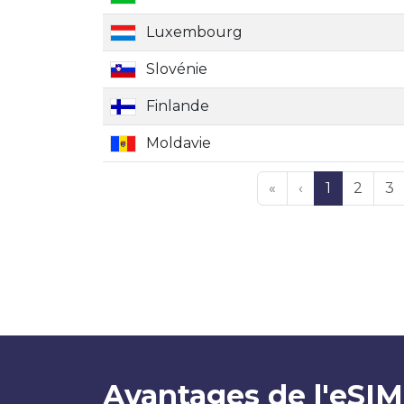
Luxembourg
Slovénie
Finlande
Moldavie
«
‹
1
2
3
Avantages de l'eSIM