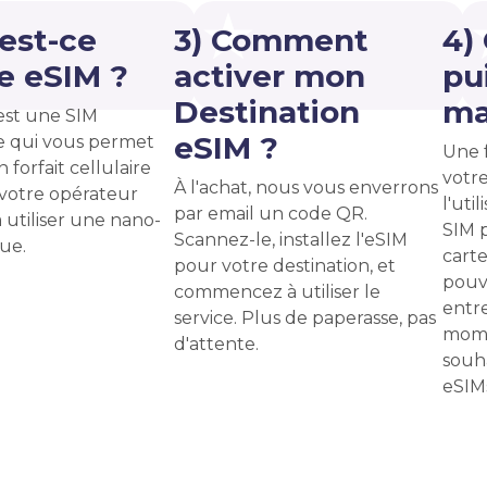
'est-ce
3) Comment
4)
e eSIM ?
activer mon
pui
Destination
ma
est une SIM
eSIM ?
 qui vous permet
Une f
n forfait cellulaire
votr
À l'achat, nous vous enverrons
votre opérateur
l'uti
par email un code QR.
à utiliser une nano-
SIM 
Scannez-le, installez l'eSIM
ue.
carte
pour votre destination, et
pouv
commencez à utiliser le
entre
service. Plus de paperasse, pas
mome
d'attente.
souha
eSIMs