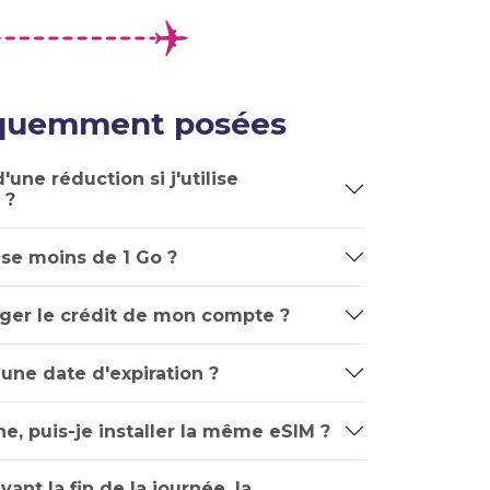
équemment posées
'une réduction si j'utilise
 ?
lise moins de 1 Go ?
ger le crédit de mon compte ?
 une date d'expiration ?
e, puis-je installer la même eSIM ?
avant la fin de la journée, la