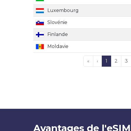
Luxembourg
Slovénie
Finlande
Moldavie
«
‹
1
2
3
Avantages de l'eSIM