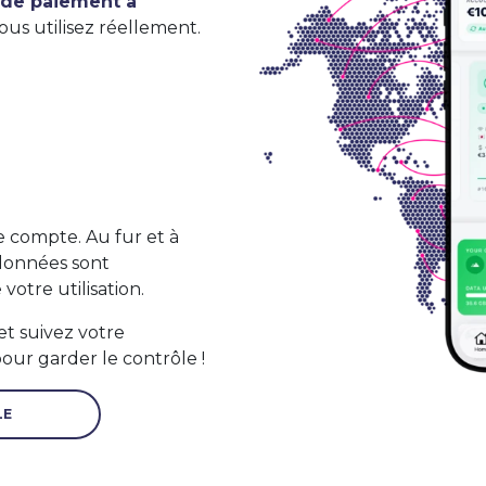
 de paiement à
us utilisez réellement.
e compte. Au fur et à
 données sont
otre utilisation.
et suivez votre
ur garder le contrôle !
LE