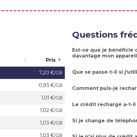
Questions fr
Est-ce que je bénéficie d
davantage mon appareil
Prix
Prix
Que se passe-t-il si j'uti
7,20 €
/GB
0,93 €
/GB
Comment puis-je rechar
1,01 €
/GB
Le crédit rechargé a-t-il
1,02 €
/GB
Si je change de téléphon
1,03 €
/GB
1,03 €
/GB
Si je n'ai plus de crédit 