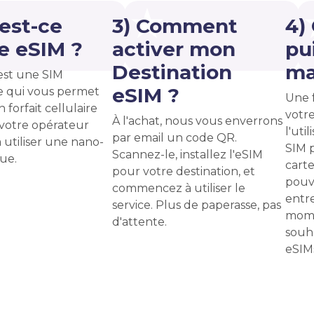
'est-ce
3) Comment
4)
e eSIM ?
activer mon
pui
Destination
ma
est une SIM
eSIM ?
 qui vous permet
Une f
n forfait cellulaire
votr
À l'achat, nous vous enverrons
votre opérateur
l'uti
par email un code QR.
à utiliser une nano-
SIM 
Scannez-le, installez l'eSIM
ue.
carte
pour votre destination, et
pouv
commencez à utiliser le
entre
service. Plus de paperasse, pas
mome
d'attente.
souha
eSIMs