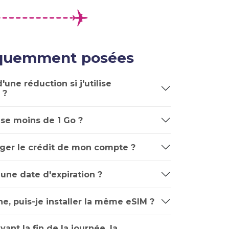
équemment posées
'une réduction si j'utilise
 ?
lise moins de 1 Go ?
ger le crédit de mon compte ?
 une date d'expiration ?
e, puis-je installer la même eSIM ?
avant la fin de la journée, la