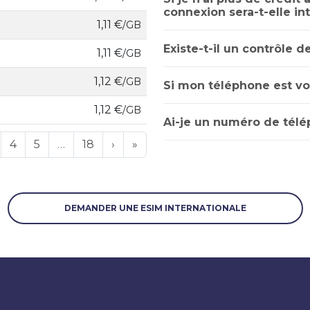
connexion sera-t-elle i
1,11 €
/GB
Existe-t-il un contrôle d
1,11 €
/GB
1,12 €
/GB
Si mon téléphone est vol
1,12 €
/GB
Ai-je un numéro de télé
4
5
…
18
›
»
DEMANDER UNE ESIM INTERNATIONALE