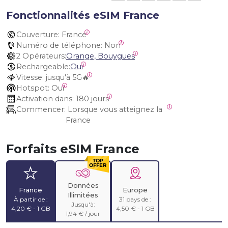
Fonctionnalités eSIM France
Couverture:
 France
Numéro de téléphone:
 Non
2 Opérateurs:
Orange, Bouygues
Rechargeable:
Oui
Vitesse:
 jusqu'à 5G🔥
Hotspot:
 Oui
Activation dans:
 180 jours
Commencer:
 Lorsque vous atteignez la 
France
Forfaits eSIM France
Données
France
Europe
Illimitées
À partir de :
31 pays de :
Jusqu'à:
4,20 € - 1 GB
4,50 € - 1 GB
1,94 € / jour