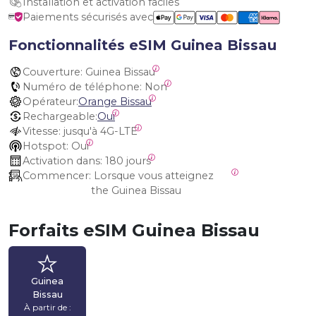
Installation et activation faciles
Paiements sécurisés avec
Fonctionnalités eSIM Guinea Bissau
Couverture:
 Guinea Bissau
Numéro de téléphone:
 Non
Opérateur:
Orange Bissau
Rechargeable:
Oui
Vitesse:
 jusqu'à 4G-LTE
Hotspot:
 Oui
Activation dans:
 180 jours
Commencer:
 Lorsque vous atteignez 
the Guinea Bissau
Forfaits eSIM Guinea Bissau
Guinea
Bissau
À partir de :