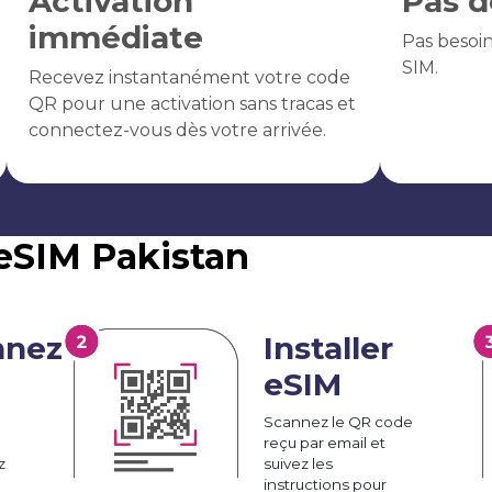
Activation
Pas d
immédiate
Pas besoi
SIM.
Recevez instantanément votre code
QR pour une activation sans tracas et
connectez-vous dès votre arrivée.
eSIM Pakistan
nnez
Installer
eSIM
Scannez le QR code
reçu par email et
z
suivez les
instructions pour