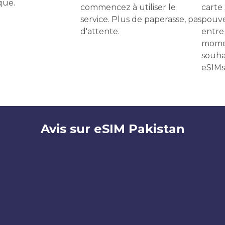
que.
commencez à utiliser le
carte
service. Plus de paperasse, pas
pouve
d'attente.
entre 
momen
souha
eSIMs
Avis sur eSIM Pakistan