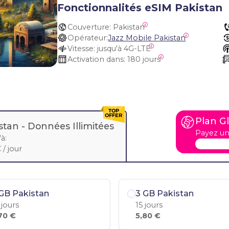
Fonctionnalités eSIM Pakistan
Couverture:
 Pakistan
Opérateur:
Jazz Mobile Pakistan
Vitesse:
 jusqu'à 4G-LTE
Activation dans:
 180 jours
Plan G
stan -
Données Illimitées
Payez un
à:
 / jour
GB Pakistan
3 GB Pakistan
 jours
15 jours
70 €
5,80 €