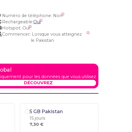
Numéro de téléphone:
 Non
Rechargeable:
Oui
Hotspot:
 Oui
Commencer:
 Lorsque vous atteignez 
le Pakistan
lobal
iquement pour les données que vous utilisez
DÉCOUVREZ
5 GB Pakistan
15 jours
7,30 €