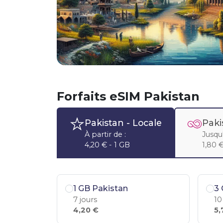
Forfaits eSIM Pakistan
Pakistan
- Locale
Paki
À partir de :
Jusqu'
4,20 € - 1 GB
1,80 €
1 GB Pakistan
3 
7 jours
10
4,20 €
5,