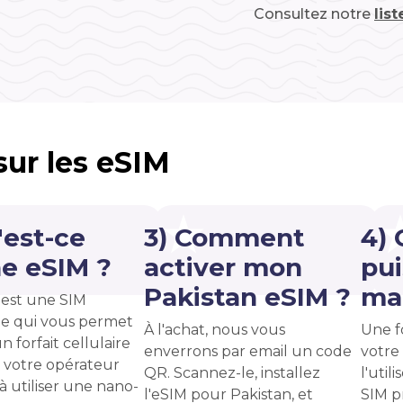
Consultez notre
lis
 sur les eSIM
'est-ce
3) Comment
4)
e eSIM ?
activer mon
pui
Pakistan eSIM ?
ma 
est une SIM
e qui vous permet
À l'achat, nous vous
Une f
n forfait cellulaire
enverrons par email un code
votre
 votre opérateur
QR. Scannez-le, installez
l'uti
 à utiliser une nano-
l'eSIM pour Pakistan, et
SIM p