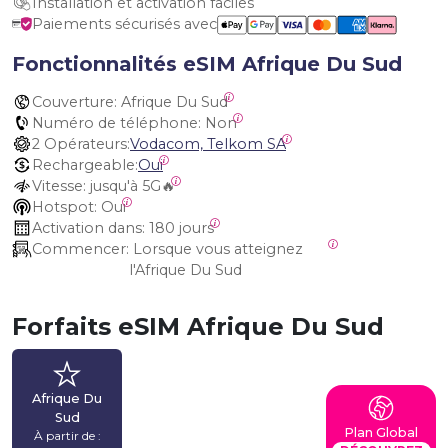
Installation et activation faciles
Paiements sécurisés avec
Fonctionnalités eSIM Afrique Du Sud
Couverture:
 Afrique Du Sud
Numéro de téléphone:
 Non
2 Opérateurs:
Vodacom, Telkom SA
Rechargeable:
Oui
Vitesse:
 jusqu'à 5G🔥
Hotspot:
 Oui
Activation dans:
 180 jours
Commencer:
 Lorsque vous atteignez 
l'Afrique Du Sud
Forfaits eSIM Afrique Du Sud
Afrique Du
Sud
Plan Global
À partir de :