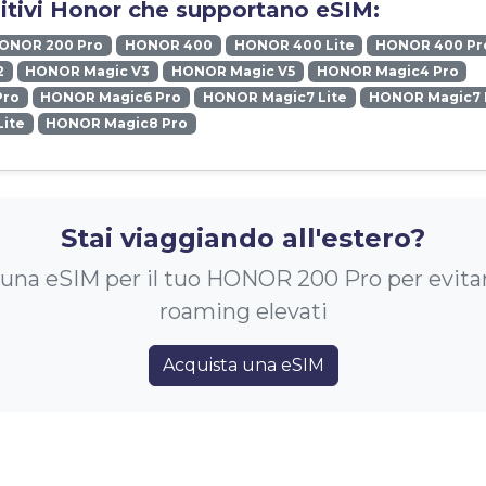
sitivi Honor che supportano eSIM:
ONOR 200 Pro
HONOR 400
HONOR 400 Lite
HONOR 400 Pr
2
HONOR Magic V3
HONOR Magic V5
HONOR Magic4 Pro
Pro
HONOR Magic6 Pro
HONOR Magic7 Lite
HONOR Magic7 
ite
HONOR Magic8 Pro
Stai viaggiando all'estero?
una eSIM per il tuo HONOR 200 Pro per evitar
roaming elevati
Acquista una eSIM