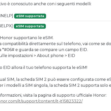
tivo è conosciuto anche con i seguenti modelli:
HNELP]
eSIM supportata
NELPX]
eSIM supportata
 Honor supportano le eSIM.
la compatibilità direttamente sul telefono, vai come se d
ta *#06# e guarda se compare un campo EID.
 sulle impostazioni > About phone > EID
o EID allora il tuo telefono supporta le eSIM!
Dual SIM, la scheda SIM 2 può essere configurata come e
 i modelli a SIM singola, la scheda SIM 2 supporta solo 
formazioni, visita la pagina di supporto ufficiale Honor:
nor.com/it/support/content/it-it15823322/