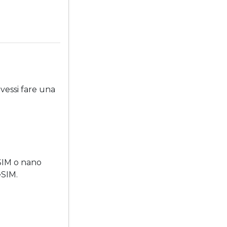
ovessi fare una
SIM o nano
eSIM.