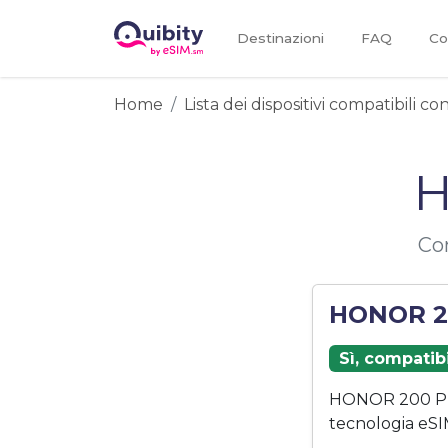
Destinazioni
FAQ
Co
Home
Lista dei dispositivi compatibili c
H
Co
HONOR 20
Sì, compatib
HONOR 200 Pro
tecnologia eSI