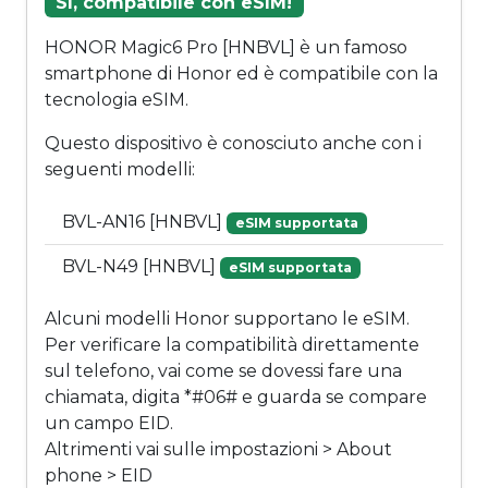
Sì, compatibile con eSIM!
HONOR Magic6 Pro [HNBVL] è un famoso
smartphone di Honor ed è compatibile con la
tecnologia eSIM.
Questo dispositivo è conosciuto anche con i
seguenti modelli:
BVL-AN16 [HNBVL]
eSIM supportata
BVL-N49 [HNBVL]
eSIM supportata
Alcuni modelli Honor supportano le eSIM.
Per verificare la compatibilità direttamente
sul telefono, vai come se dovessi fare una
chiamata, digita *#06# e guarda se compare
un campo EID.
Altrimenti vai sulle impostazioni > About
phone > EID