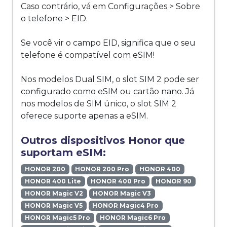
Caso contrário, vá em Configurações > Sobre
o telefone > EID.
Se você vir o campo EID, significa que o seu
telefone é compatível com eSIM!
Nos modelos Dual SIM, o slot SIM 2 pode ser
configurado como eSIM ou cartão nano. Já
nos modelos de SIM único, o slot SIM 2
oferece suporte apenas a eSIM.
Outros dispositivos Honor que
suportam eSIM:
HONOR 200
HONOR 200 Pro
HONOR 400
HONOR 400 Lite
HONOR 400 Pro
HONOR 90
HONOR Magic V2
HONOR Magic V3
HONOR Magic V5
HONOR Magic4 Pro
HONOR Magic5 Pro
HONOR Magic6 Pro