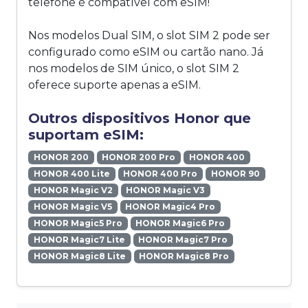
telefone é compatível com eSIM!
Nos modelos Dual SIM, o slot SIM 2 pode ser
configurado como eSIM ou cartão nano. Já
nos modelos de SIM único, o slot SIM 2
oferece suporte apenas a eSIM.
Outros dispositivos Honor que
suportam eSIM:
HONOR 200
HONOR 200 Pro
HONOR 400
HONOR 400 Lite
HONOR 400 Pro
HONOR 90
HONOR Magic V2
HONOR Magic V3
HONOR Magic V5
HONOR Magic4 Pro
HONOR Magic5 Pro
HONOR Magic6 Pro
HONOR Magic7 Lite
HONOR Magic7 Pro
HONOR Magic8 Lite
HONOR Magic8 Pro