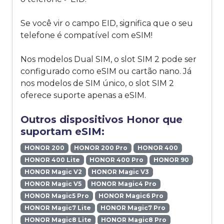
Se você vir o campo EID, significa que o seu
telefone é compatível com eSIM!
Nos modelos Dual SIM, o slot SIM 2 pode ser
configurado como eSIM ou cartão nano. Já
nos modelos de SIM único, o slot SIM 2
oferece suporte apenas a eSIM.
Outros dispositivos Honor que
suportam eSIM:
HONOR 200
HONOR 200 Pro
HONOR 400
HONOR 400 Lite
HONOR 400 Pro
HONOR 90
HONOR Magic V2
HONOR Magic V3
HONOR Magic V5
HONOR Magic4 Pro
HONOR Magic5 Pro
HONOR Magic6 Pro
HONOR Magic7 Lite
HONOR Magic7 Pro
HONOR Magic8 Lite
HONOR Magic8 Pro