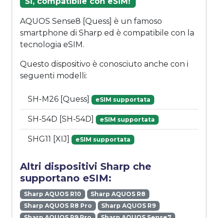
Sì, compatibile con eSIM!
AQUOS Sense8 [Quess] è un famoso
smartphone di Sharp ed è compatibile con la
tecnologia eSIM.
Questo dispositivo è conosciuto anche con i
seguenti modelli:
SH-M26 [Quess]
eSIM supportata
SH-54D [SH-54D]
eSIM supportata
SHG11 [XIJ]
eSIM supportata
Altri dispositivi Sharp che
supportano eSIM:
Sharp AQUOS R10
Sharp AQUOS R8
Sharp AQUOS R8 Pro
Sharp AQUOS R9
Sharp AQUOS R9 Pro
Sharp AQUOS Sense7