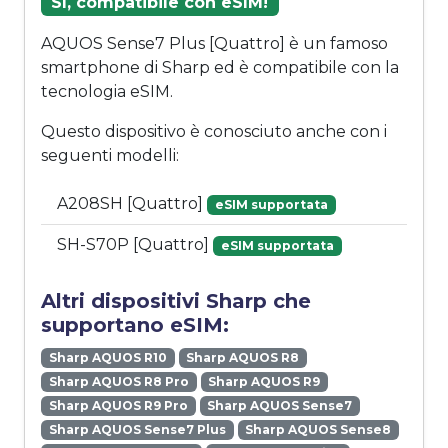
Sì, compatibile con eSIM!
AQUOS Sense7 Plus [Quattro] è un famoso
smartphone di Sharp ed è compatibile con la
tecnologia eSIM.
Questo dispositivo è conosciuto anche con i
seguenti modelli:
A208SH [Quattro]
eSIM supportata
SH-S70P [Quattro]
eSIM supportata
Altri dispositivi Sharp che
supportano eSIM:
Sharp AQUOS R10
Sharp AQUOS R8
Sharp AQUOS R8 Pro
Sharp AQUOS R9
Sharp AQUOS R9 Pro
Sharp AQUOS Sense7
Sharp AQUOS Sense7 Plus
Sharp AQUOS Sense8