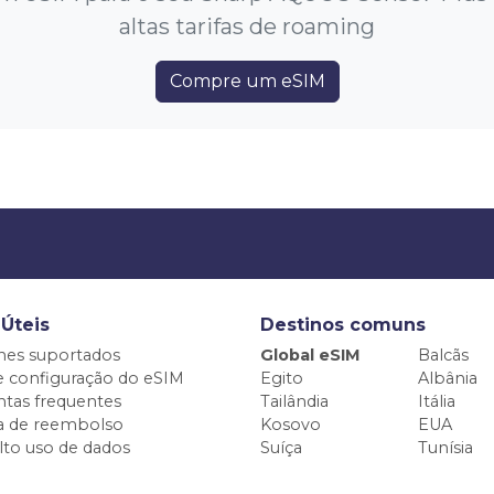
altas tarifas de roaming
Compre um eSIM
 Úteis
Destinos comuns
nes suportados
Global eSIM
Balcãs
e configuração do eSIM
Egito
Albânia
tas frequentes
Tailândia
Itália
ca de reembolso
Kosovo
EUA
alto uso de dados
Suíça
Tunísia