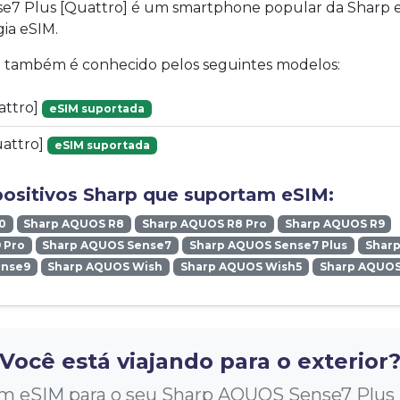
7 Plus [Quattro] é um smartphone popular da Sharp e
ia eSIM.
vo também é conhecido pelos seguintes modelos:
attro]
eSIM suportada
attro]
eSIM suportada
positivos Sharp que suportam eSIM:
0
Sharp AQUOS R8
Sharp AQUOS R8 Pro
Sharp AQUOS R9
 Pro
Sharp AQUOS Sense7
Sharp AQUOS Sense7 Plus
Shar
ense9
Sharp AQUOS Wish
Sharp AQUOS Wish5
Sharp AQUOS
Você está viajando para o exterior
 eSIM para o seu Sharp AQUOS Sense7 Plus p