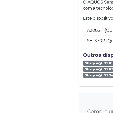
O AQUOS Sense
com a tecnolog
Este dispositi
A208SH [Qu
SH-S70P [Qu
Outros dis
Sharp AQUOS R1
Sharp AQUOS R9
Sharp AQUOS S
Compre um