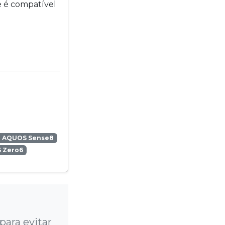
 é compatível
p AQUOS Sense8
 Zero6
?
ara evitar