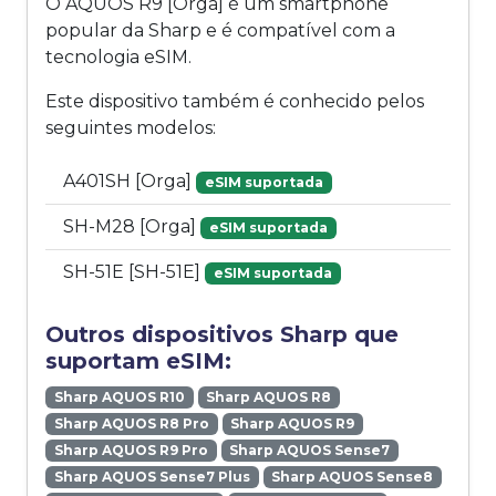
O AQUOS R9 [Orga] é um smartphone
popular da Sharp e é compatível com a
tecnologia eSIM.
Este dispositivo também é conhecido pelos
seguintes modelos:
A401SH [Orga]
eSIM suportada
SH-M28 [Orga]
eSIM suportada
SH-51E [SH-51E]
eSIM suportada
Outros dispositivos Sharp que
suportam eSIM:
Sharp AQUOS R10
Sharp AQUOS R8
Sharp AQUOS R8 Pro
Sharp AQUOS R9
Sharp AQUOS R9 Pro
Sharp AQUOS Sense7
Sharp AQUOS Sense7 Plus
Sharp AQUOS Sense8