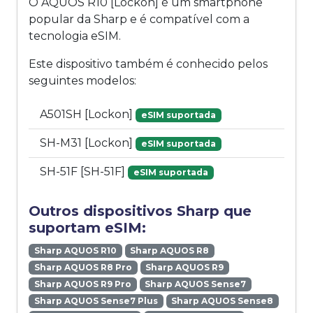
O AQUOS R10 [Lockon] é um smartphone
popular da Sharp e é compatível com a
tecnologia eSIM.
Este dispositivo também é conhecido pelos
seguintes modelos:
A501SH [Lockon]
eSIM suportada
SH-M31 [Lockon]
eSIM suportada
SH-51F [SH-51F]
eSIM suportada
Outros dispositivos Sharp que
suportam eSIM:
Sharp AQUOS R10
Sharp AQUOS R8
Sharp AQUOS R8 Pro
Sharp AQUOS R9
Sharp AQUOS R9 Pro
Sharp AQUOS Sense7
Sharp AQUOS Sense7 Plus
Sharp AQUOS Sense8