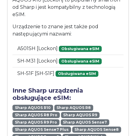
od Sharp i jest kompatybilny z technologią
eSIM.
Urządzenie to znane jest także pod
następującymi nazwami:
A501SH [Lockon]
Obsługiwana eSIM
SH-M31 [Lockon]
Obsługiwana eSIM
SH-51F [SH-51F]
Obsługiwana eSIM
Inne Sharp urządzenia
obsługujące eSIM:
Sharp AQUOS R10
Sharp AQUOS R8
Sharp AQUOS R8 Pro
Sharp AQUOS R9
Sharp AQUOS R9 Pro
Sharp AQUOS Sense7
Sharp AQUOS Sense7 Plus
Sharp AQUOS Sense8