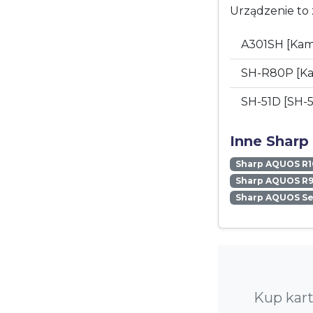
Urządzenie to 
A301SH [Kam
SH-R80P [Ka
SH-51D [SH-
Inne Sharp
Sharp AQUOS R1
Sharp AQUOS R9
Sharp AQUOS S
Kup kar