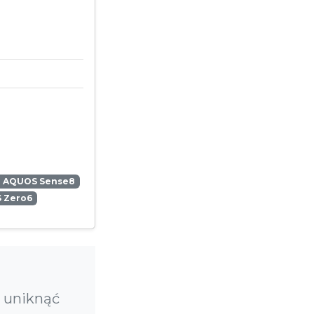
p AQUOS Sense8
 Zero6
 uniknąć