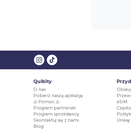
Quibity
Przyd
O nas
Obsług
Pobierz naszą aplikację
Przewo
⚠️ Pomoc ⚠️
eSIM
Program partnerski
Często
Program sprzedawcy
Polity
Skontaktuj się z nami.
Unikaj
Blog