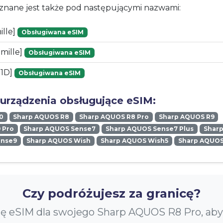
znane jest także pod następującymi nazwami:
ille]
Obsługiwana eSIM
mille]
Obsługiwana eSIM
51D]
Obsługiwana eSIM
 urządzenia obsługujące eSIM:
0
Sharp AQUOS R8
Sharp AQUOS R8 Pro
Sharp AQUOS R9
 Pro
Sharp AQUOS Sense7
Sharp AQUOS Sense7 Plus
Shar
ense9
Sharp AQUOS Wish
Sharp AQUOS Wish5
Sharp AQUOS
Czy podróżujesz za granicę?
tę eSIM dla swojego Sharp AQUOS R8 Pro, aby