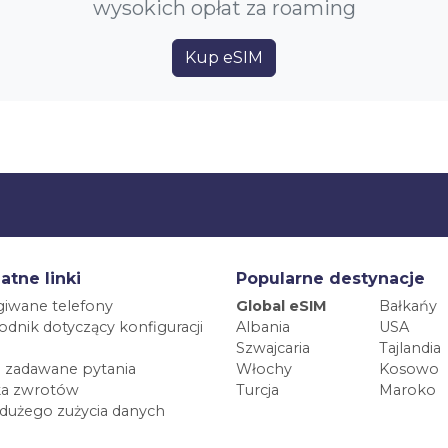
wysokich opłat za roaming
Kup eSIM
atne linki
Popularne destynacje
iwane telefony
Global eSIM
Bałkańy
dnik dotyczący konfiguracji
Albania
USA
Szwajcaria
Tajlandia
 zadawane pytania
Włochy
Kosowo
ka zwrotów
Turcja
Maroko
 dużego zużycia danych