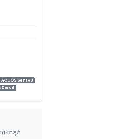
p AQUOS Sense8
 Zero6
uniknąć