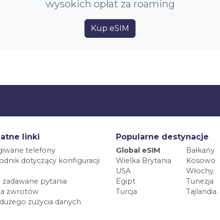
wysokich opłat za roaming
Kup eSIM
atne linki
Popularne destynacje
iwane telefony
Global eSIM
Bałkańy
dnik dotyczący konfiguracji
Wielka Brytania
Kosowo
USA
Włochy
 zadawane pytania
Egipt
Tunezja
ka zwrotów
Turcja
Tajlandia
 dużego zużycia danych