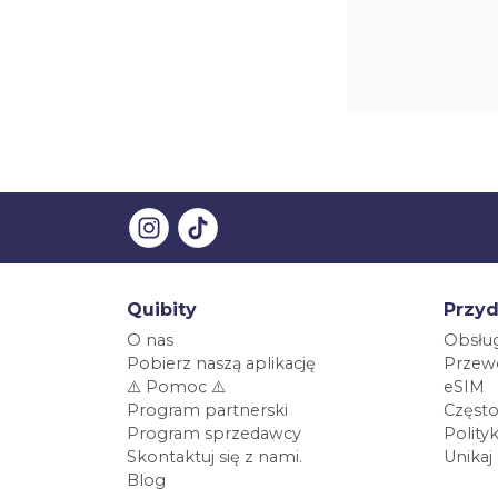
Quibity
Przyd
O nas
Obsług
Pobierz naszą aplikację
Przewo
⚠️ Pomoc ⚠️
eSIM
Program partnerski
Często
Program sprzedawcy
Polity
Skontaktuj się z nami.
Unikaj
Blog