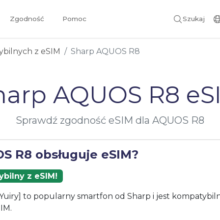
Zgodność
Pomoc
Szukaj
ybilnych z eSIM
Sharp AQUOS R8
harp AQUOS R8 eS
Sprawdź zgodność eSIM dla AQUOS R8
S R8 obsługuje eSIM?
bilny z eSIM!
iry] to popularny smartfon od Sharp i jest kompatybiln
IM.