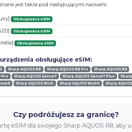
znane jest także pod następującymi nazwami:
uiry]
Obsługiwana eSIM
52D]
Obsługiwana eSIM
mille]
Obsługiwana eSIM
 urządzenia obsługujące eSIM:
0
Sharp AQUOS R8
Sharp AQUOS R8 Pro
Sharp AQUOS R9
 Pro
Sharp AQUOS Sense7
Sharp AQUOS Sense7 Plus
Shar
ense9
Sharp AQUOS Wish
Sharp AQUOS Wish5
Sharp AQUOS
Czy podróżujesz za granicę?
rtę eSIM dla swojego Sharp AQUOS R8, aby 