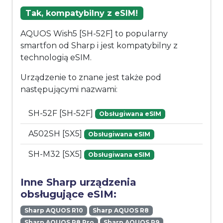
Tak, kompatybilny z eSIM!
AQUOS Wish5 [SH-52F] to popularny
smartfon od Sharp i jest kompatybilny z
technologią eSIM.
Urządzenie to znane jest także pod
następującymi nazwami:
SH-52F [SH-52F]
Obsługiwana eSIM
A502SH [SX5]
Obsługiwana eSIM
SH-M32 [SX5]
Obsługiwana eSIM
Inne Sharp urządzenia
obsługujące eSIM:
Sharp AQUOS R10
Sharp AQUOS R8
Sharp AQUOS R8 Pro
Sharp AQUOS R9