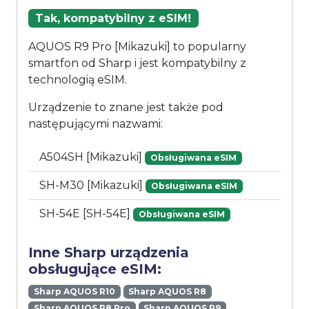
Tak, kompatybilny z eSIM!
AQUOS R9 Pro [Mikazuki] to popularny
smartfon od Sharp i jest kompatybilny z
technologią eSIM.
Urządzenie to znane jest także pod
następującymi nazwami:
A504SH [Mikazuki]
Obsługiwana eSIM
SH-M30 [Mikazuki]
Obsługiwana eSIM
SH-54E [SH-54E]
Obsługiwana eSIM
Inne Sharp urządzenia
obsługujące eSIM:
Sharp AQUOS R10
Sharp AQUOS R8
Sharp AQUOS R8 Pro
Sharp AQUOS R9