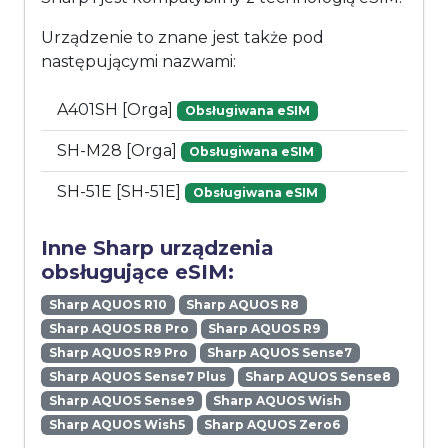
Urządzenie to znane jest także pod
następującymi nazwami:
A401SH [Orga]
Obsługiwana eSIM
SH-M28 [Orga]
Obsługiwana eSIM
SH-51E [SH-51E]
Obsługiwana eSIM
Inne Sharp urządzenia
obsługujące eSIM:
Sharp AQUOS R10
Sharp AQUOS R8
Sharp AQUOS R8 Pro
Sharp AQUOS R9
Sharp AQUOS R9 Pro
Sharp AQUOS Sense7
Sharp AQUOS Sense7 Plus
Sharp AQUOS Sense8
Sharp AQUOS Sense9
Sharp AQUOS Wish
Sharp AQUOS Wish5
Sharp AQUOS Zero6