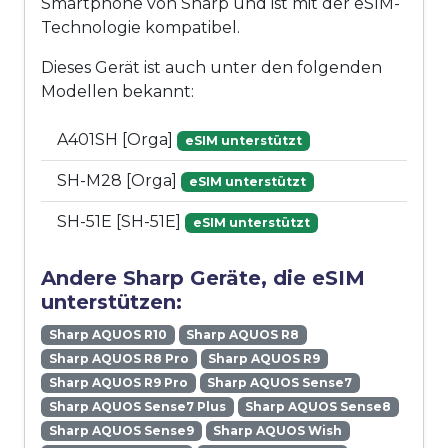
Smartphone von Sharp und ist mit der eSIM-
Technologie kompatibel.
Dieses Gerät ist auch unter den folgenden
Modellen bekannt:
A401SH [Orga]
eSIM unterstützt
SH-M28 [Orga]
eSIM unterstützt
SH-51E [SH-51E]
eSIM unterstützt
Andere Sharp Geräte, die eSIM
unterstützen:
Sharp AQUOS R10
Sharp AQUOS R8
Sharp AQUOS R8 Pro
Sharp AQUOS R9
Sharp AQUOS R9 Pro
Sharp AQUOS Sense7
Sharp AQUOS Sense7 Plus
Sharp AQUOS Sense8
Sharp AQUOS Sense9
Sharp AQUOS Wish