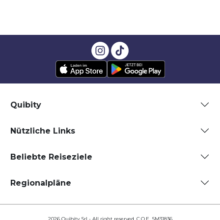
Quibity
Nützliche Links
Beliebte Reiseziele
Regionalpläne
2026 Quibity Srl - All right reserved. C.O.E. SM31836