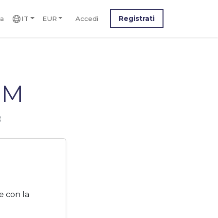
ca
IT
EUR
Accedi
Registrati
IM
8
e con la