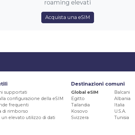
roaming elevati
Acquista una eSIM
tili
Destinazioni comuni
ni supportati
Global eSIM
Balcani
alla configurazione della eSIM
Egitto
Albania
de frequenti
Tailandia
Italia
ca di rimborso
Kosovo
U.S.A.
 un elevato utilizzo di dati
Svizzera
Tunisia