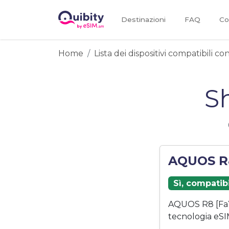
Destinazioni
FAQ
Co
Home
Lista dei dispositivi compatibili c
S
AQUOS R8
Sì, compatib
AQUOS R8 [FaYu
tecnologia eSI