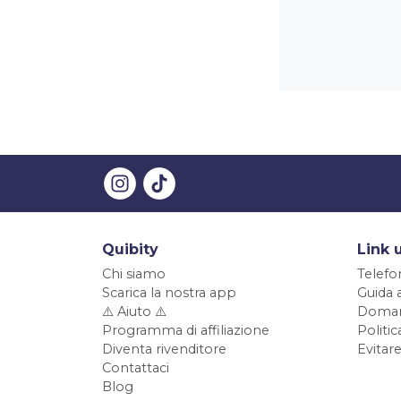
Quibity
Link u
Chi siamo
Telefo
Scarica la nostra app
Guida 
⚠️ Aiuto ⚠️
Doman
Programma di affiliazione
Politi
Diventa rivenditore
Evitare
Contattaci
Blog