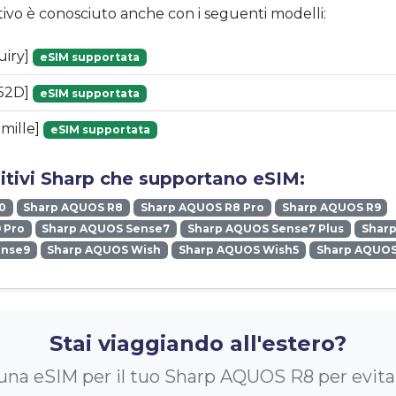
tivo è conosciuto anche con i seguenti modelli:
uiry]
eSIM supportata
52D]
eSIM supportata
mille]
eSIM supportata
sitivi Sharp che supportano eSIM:
0
Sharp AQUOS R8
Sharp AQUOS R8 Pro
Sharp AQUOS R9
 Pro
Sharp AQUOS Sense7
Sharp AQUOS Sense7 Plus
Shar
ense9
Sharp AQUOS Wish
Sharp AQUOS Wish5
Sharp AQUOS
Stai viaggiando all'estero?
una eSIM per il tuo Sharp AQUOS R8 per evitar