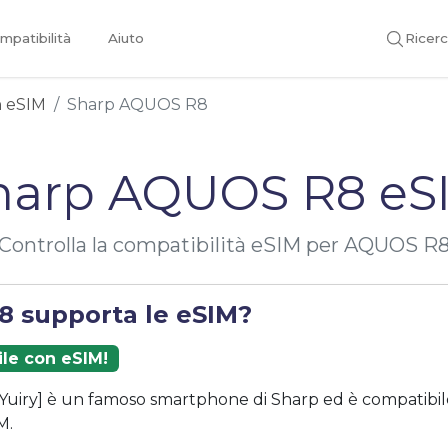
mpatibilità
Aiuto
Ricer
on eSIM
Sharp AQUOS R8
harp AQUOS R8 eS
Controlla la compatibilità eSIM per AQUOS R
 supporta le eSIM?
ile con eSIM!
iry] è un famoso smartphone di Sharp ed è compatibil
M.