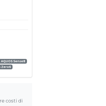
p AQUOS Sense8
 Zero6
e costi di