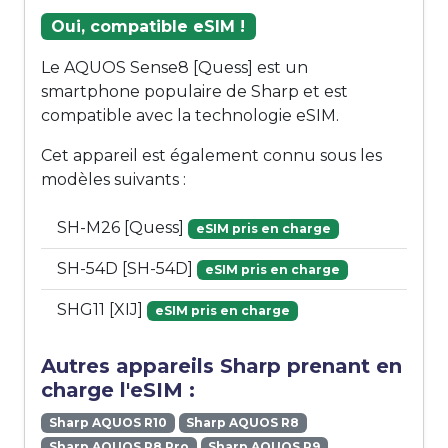
Oui, compatible eSIM !
Le AQUOS Sense8 [Quess] est un
smartphone populaire de Sharp et est
compatible avec la technologie eSIM.
Cet appareil est également connu sous les
modèles suivants :
SH-M26 [Quess]
eSIM pris en charge
SH-54D [SH-54D]
eSIM pris en charge
SHG11 [XIJ]
eSIM pris en charge
Autres appareils Sharp prenant en
charge l'eSIM :
Sharp AQUOS R10
Sharp AQUOS R8
Sharp AQUOS R8 Pro
Sharp AQUOS R9