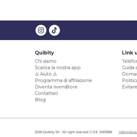
Quibity
Link u
Chi siamo
Telefo
Scarica la nostra app
Guida 
⚠️ Aiuto ⚠️
Doman
Programma di affiliazione
Politi
Diventa rivenditore
Evitare
Contattaci
Blog
2026 Quibity Srl - All right reserved. C.O.E. SM31836
Informativa 