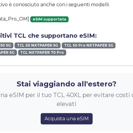
tivo è conosciuto anche con i seguenti modelli:
ata_Pro_OM]
eSIM supportata
sitivi TCL che supportano eSIM:
 50 5G
TCL 50 NXTPAPER 5G
TCL 50 Pro NXTPAPER 5G
APER 5G
TCL NXTPAPER 70 Pro
Stai viaggiando all'estero?
na eSIM per il tuo TCL 40XL per evitare costi
elevati
Acquista una eSIM