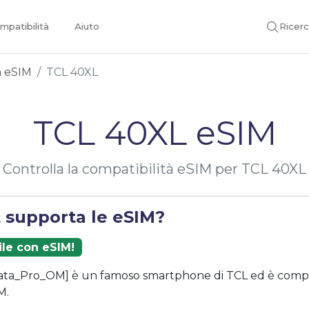
mpatibilità
Aiuto
Ricer
on eSIM
TCL 40XL
TCL 40XL eSIM
Controlla la compatibilità eSIM per TCL 40XL
 supporta le eSIM?
ile con eSIM!
ata_Pro_OM] è un famoso smartphone di TCL ed è compat
M.