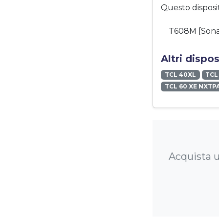
Questo disposi
T608M [Son
Altri dispo
TCL 40XL
TCL
TCL 60 XE NXTP
Acquista u