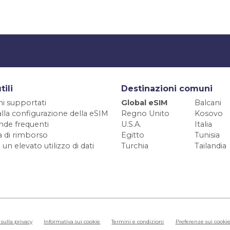
tili
Destinazioni comuni
ni supportati
Global eSIM
Balcani
alla configurazione della eSIM
Regno Unito
Kosovo
de frequenti
U.S.A.
Italia
ca di rimborso
Egitto
Tunisia
 un elevato utilizzo di dati
Turchia
Tailandia
sulla privacy
Informativa sui cookie
Termini e condizioni
Preferenze sui cooki