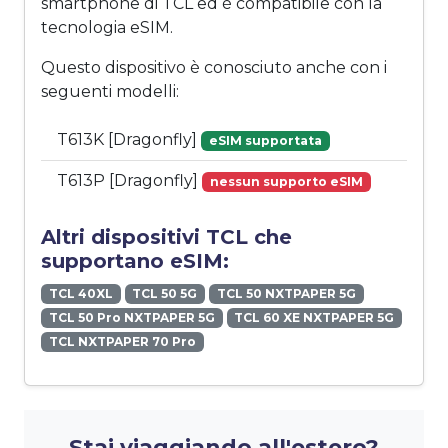
smartphone di TCL ed è compatibile con la
tecnologia eSIM.
Questo dispositivo è conosciuto anche con i
seguenti modelli:
T613K [Dragonfly]
eSIM supportata
T613P [Dragonfly]
nessun supporto eSIM
Altri dispositivi TCL che
supportano eSIM:
TCL 40XL
TCL 50 5G
TCL 50 NXTPAPER 5G
TCL 50 Pro NXTPAPER 5G
TCL 60 XE NXTPAPER 5G
TCL NXTPAPER 70 Pro
Stai viaggiando all'estero?