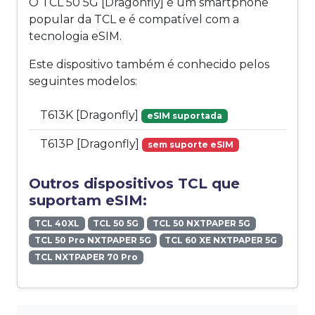
O TCL 50 5G [Dragonfly] é um smartphone
popular da TCL e é compatível com a
tecnologia eSIM.
Este dispositivo também é conhecido pelos
seguintes modelos:
T613K [Dragonfly]
eSIM suportada
T613P [Dragonfly]
sem suporte eSIM
Outros dispositivos TCL que
suportam eSIM:
TCL 40XL
TCL 50 5G
TCL 50 NXTPAPER 5G
TCL 50 Pro NXTPAPER 5G
TCL 60 XE NXTPAPER 5G
TCL NXTPAPER 70 Pro