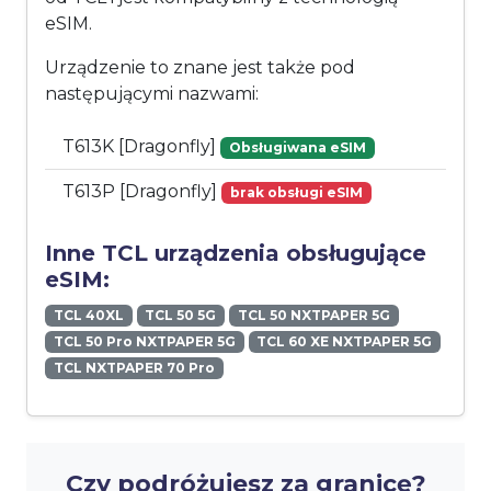
eSIM.
Urządzenie to znane jest także pod
następującymi nazwami:
T613K [Dragonfly]
Obsługiwana eSIM
T613P [Dragonfly]
brak obsługi eSIM
Inne TCL urządzenia obsługujące
eSIM:
TCL 40XL
TCL 50 5G
TCL 50 NXTPAPER 5G
TCL 50 Pro NXTPAPER 5G
TCL 60 XE NXTPAPER 5G
TCL NXTPAPER 70 Pro
Czy podróżujesz za granicę?