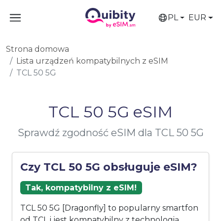
PL
EUR
Strona domowa
Lista urządzeń kompatybilnych z eSIM
TCL 50 5G
TCL 50 5G eSIM
Sprawdź zgodność eSIM dla TCL 50 5G
Czy TCL 50 5G obsługuje eSIM?
Tak, kompatybilny z eSIM!
TCL 50 5G [Dragonfly] to popularny smartfon
od TCL i jest kompatybilny z technologią