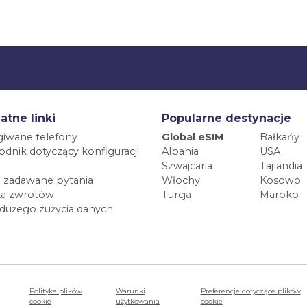
atne linki
Popularne destynacje
iwane telefony
Global eSIM
Bałkańy
dnik dotyczący konfiguracji
Albania
USA
Szwajcaria
Tajlandia
 zadawane pytania
Włochy
Kosowo
ka zwrotów
Turcja
Maroko
 dużego zużycia danych
Polityka plików
Warunki
Preferencje dotyczące plików
cookie
użytkowania
cookie