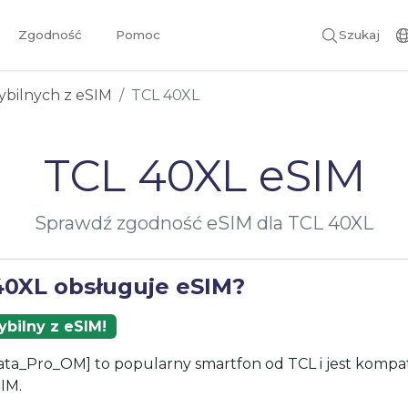
Zgodność
Pomoc
Szukaj
ybilnych z eSIM
TCL 40XL
TCL 40XL eSIM
Sprawdź zgodność eSIM dla TCL 40XL
40XL obsługuje eSIM?
bilny z eSIM!
ta_Pro_OM] to popularny smartfon od TCL i jest kompat
IM.