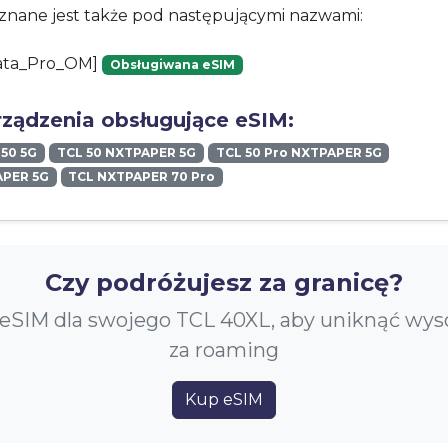
znane jest także pod następującymi nazwami:
ata_Pro_OM]
Obsługiwana eSIM
rządzenia obsługujące eSIM:
 50 5G
TCL 50 NXTPAPER 5G
TCL 50 Pro NXTPAPER 5G
APER 5G
TCL NXTPAPER 70 Pro
Czy podróżujesz za granicę?
eSIM dla swojego TCL 40XL, aby uniknąć wys
za roaming
Kup eSIM