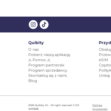
Quibity
Przyd
O nas
Obsług
Pobierz naszą aplikację
Przewo
⚠️ Pomoc ⚠️
eSIM
Program partnerski
Często
Program sprzedawcy
Polity
Skontaktuj się z nami.
Unikaj
Blog
2026 Quibity Srl - All right reserved. C.O.E.
Polityka
SM31836
prywatności