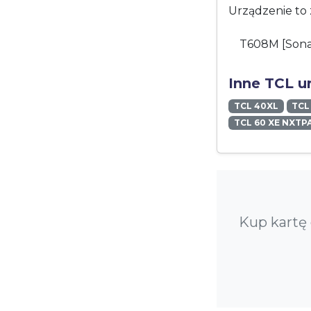
Urządzenie to 
T608M [Son
Inne TCL u
TCL 40XL
TCL
TCL 60 XE NXTP
Kup kartę 