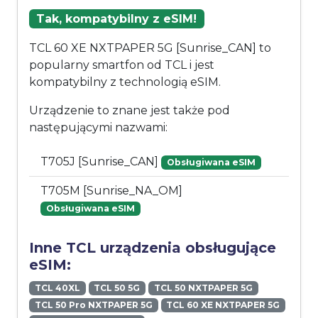
Tak, kompatybilny z eSIM!
TCL 60 XE NXTPAPER 5G [Sunrise_CAN] to
popularny smartfon od TCL i jest
kompatybilny z technologią eSIM.
Urządzenie to znane jest także pod
następującymi nazwami:
T705J [Sunrise_CAN]
Obsługiwana eSIM
T705M [Sunrise_NA_OM]
Obsługiwana eSIM
Inne TCL urządzenia obsługujące
eSIM:
TCL 40XL
TCL 50 5G
TCL 50 NXTPAPER 5G
TCL 50 Pro NXTPAPER 5G
TCL 60 XE NXTPAPER 5G