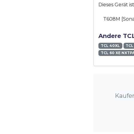
Dieses Gerät i
T608M [Son
Andere TCL
TCL 40XL
TCL
TCL 60 XE NXTP
Kaufen