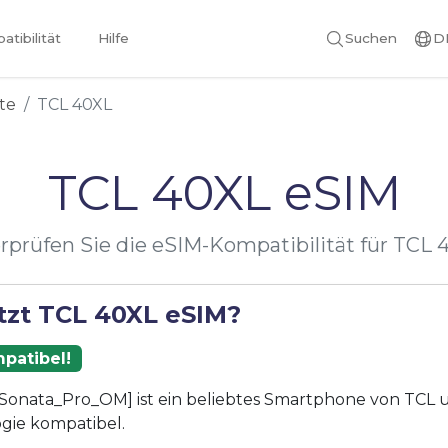
tibilität
Hilfe
Suchen
D
te
TCL 40XL
TCL 40XL eSIM
rprüfen Sie die eSIM-Kompatibilität für TCL 
tzt TCL 40XL eSIM?
patibel!
Sonata_Pro_OM] ist ein beliebtes Smartphone von TCL un
gie kompatibel.