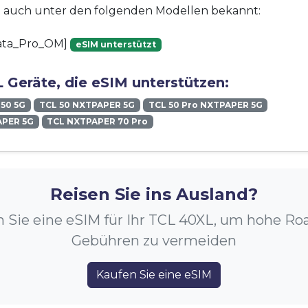
st auch unter den folgenden Modellen bekannt:
ata_Pro_OM]
eSIM unterstützt
 Geräte, die eSIM unterstützen:
 50 5G
TCL 50 NXTPAPER 5G
TCL 50 Pro NXTPAPER 5G
APER 5G
TCL NXTPAPER 70 Pro
Reisen Sie ins Ausland?
 Sie eine eSIM für Ihr TCL 40XL, um hohe R
Gebühren zu vermeiden
Kaufen Sie eine eSIM