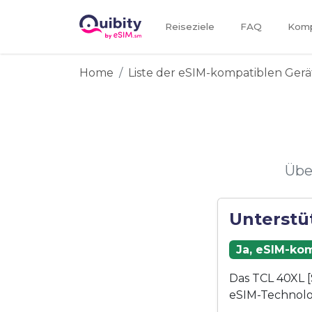
Reiseziele
FAQ
Kompa
Home
Liste der eSIM-kompatiblen Gerä
Übe
Unterstü
Ja, eSIM-kom
Das TCL 40XL [
eSIM-Technolo