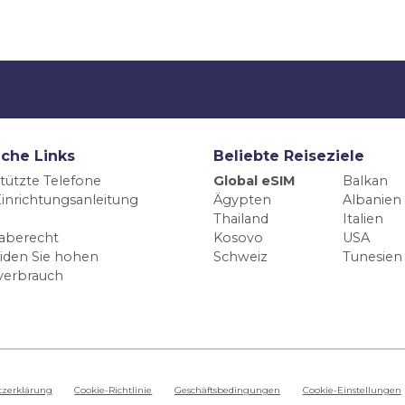
iche Links
Beliebte Reiseziele
tützte Telefone
Global eSIM
Balkan
inrichtungsanleitung
Ägypten
Albanien
Thailand
Italien
aberecht
Kosovo
USA
iden Sie hohen
Schweiz
Tunesien
verbrauch
tzerklärung
Cookie-Richtlinie
Geschäftsbedingungen
Cookie-Einstellungen