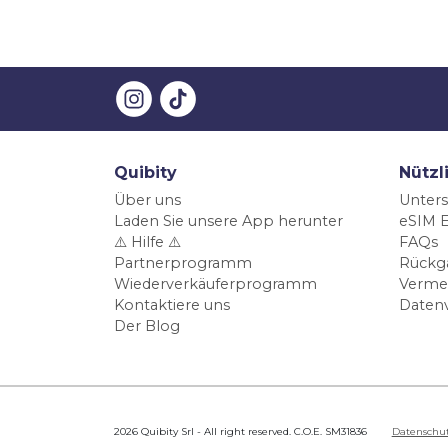
Quibity
Nützl
Über uns
Unters
Laden Sie unsere App herunter
eSIM E
⚠️ Hilfe ⚠️
FAQs
Partnerprogramm
Rückg
Wiederverkäuferprogramm
Verme
Kontaktiere uns
Daten
Der Blog
2026 Quibity Srl - All right reserved. C.O.E. SM31836
Datenschu