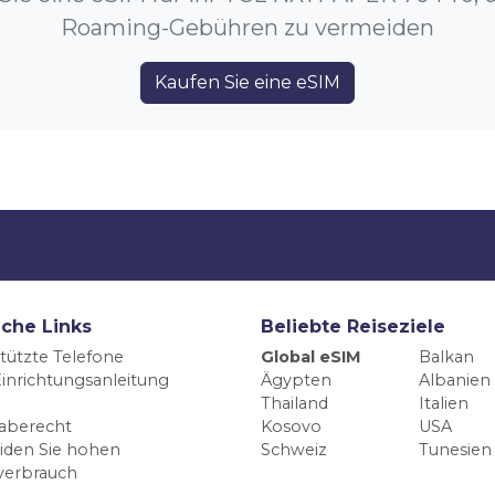
Roaming-Gebühren zu vermeiden
Kaufen Sie eine eSIM
iche Links
Beliebte Reiseziele
tützte Telefone
Global eSIM
Balkan
inrichtungsanleitung
Ägypten
Albanien
Thailand
Italien
aberecht
Kosovo
USA
iden Sie hohen
Schweiz
Tunesien
verbrauch