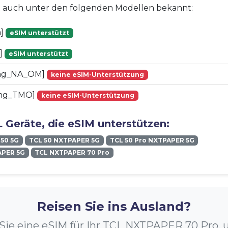
st auch unter den folgenden Modellen bekannt:
a]
eSIM unterstützt
a]
eSIM unterstützt
ng_NA_OM]
keine eSIM-Unterstützung
ing_TMO]
keine eSIM-Unterstützung
 Geräte, die eSIM unterstützen:
 50 5G
TCL 50 NXTPAPER 5G
TCL 50 Pro NXTPAPER 5G
APER 5G
TCL NXTPAPER 70 Pro
Reisen Sie ins Ausland?
Sie eine eSIM für Ihr TCL NXTPAPER 70 Pro,