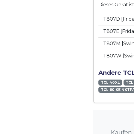
Dieses Gerät i
T807D [Frid
T807E [Frid
T807M [Swi
T807W [Sw
Andere TCL
TCL 40XL
TCL
TCL 60 XE NXTP
Kaufen 