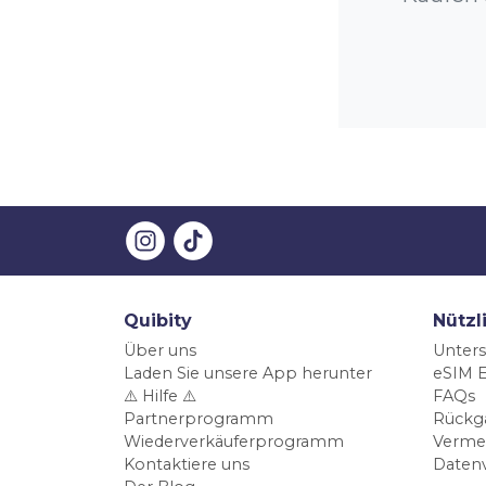
Quibity
Nützl
Über uns
Unters
Laden Sie unsere App herunter
eSIM E
⚠️ Hilfe ⚠️
FAQs
Partnerprogramm
Rückg
Wiederverkäuferprogramm
Verme
Kontaktiere uns
Daten