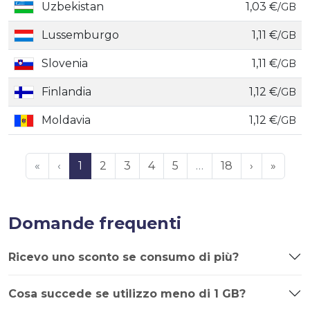
Uzbekistan
1,03 €
/GB
Lussemburgo
1,11 €
/GB
Slovenia
1,11 €
/GB
Finlandia
1,12 €
/GB
Moldavia
1,12 €
/GB
«
‹
1
2
3
4
5
…
18
›
»
Domande frequenti
Ricevo uno sconto se consumo di più?
Cosa succede se utilizzo meno di 1 GB?