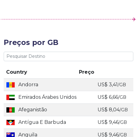
Preços por GB
Country
Preço
Andorra
US$ 3,41
/GB
Emirados Árabes Unidos
US$ 6,66
/GB
Afeganistão
US$ 8,04
/GB
Antígua E Barbuda
US$ 9,46
/GB
Anguila
US$ 9,46
/GB