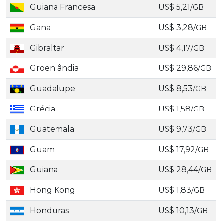
Guiana Francesa
US$ 5,21
/GB
Gana
US$ 3,28
/GB
Gibraltar
US$ 4,17
/GB
Groenlândia
US$ 29,86
/GB
Guadalupe
US$ 8,53
/GB
Grécia
US$ 1,58
/GB
Guatemala
US$ 9,73
/GB
Guam
US$ 17,92
/GB
Guiana
US$ 28,44
/GB
Hong Kong
US$ 1,83
/GB
Honduras
US$ 10,13
/GB