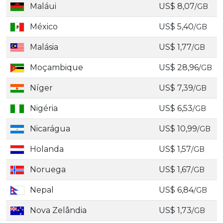
Maláui
US$ 8,07
/GB
México
US$ 5,40
/GB
Malásia
US$ 1,77
/GB
Moçambique
US$ 28,96
/GB
Níger
US$ 7,39
/GB
Nigéria
US$ 6,53
/GB
Nicarágua
US$ 10,99
/GB
Holanda
US$ 1,57
/GB
Noruega
US$ 1,67
/GB
Nepal
US$ 6,84
/GB
Nova Zelândia
US$ 1,73
/GB