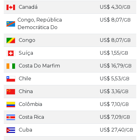
Canadá
US$ 4,30
/GB
Congo, República
US$ 8,07
/GB
Democrática Do
Congo
US$ 8,07
/GB
Suíça
US$ 1,55
/GB
Costa Do Marfim
US$ 16,79
/GB
Chile
US$ 5,53
/GB
China
US$ 3,16
/GB
Colômbia
US$ 7,10
/GB
Costa Rica
US$ 7,09
/GB
Cuba
US$ 27,40
/GB