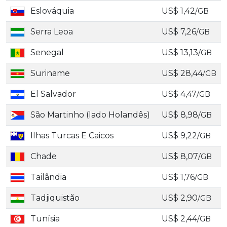
Eslováquia
US$ 1,42
/GB
Serra Leoa
US$ 7,26
/GB
Senegal
US$ 13,13
/GB
Suriname
US$ 28,44
/GB
El Salvador
US$ 4,47
/GB
São Martinho (lado Holandês)
US$ 8,98
/GB
Ilhas Turcas E Caicos
US$ 9,22
/GB
Chade
US$ 8,07
/GB
Tailândia
US$ 1,76
/GB
Tadjiquistão
US$ 2,90
/GB
Tunísia
US$ 2,44
/GB