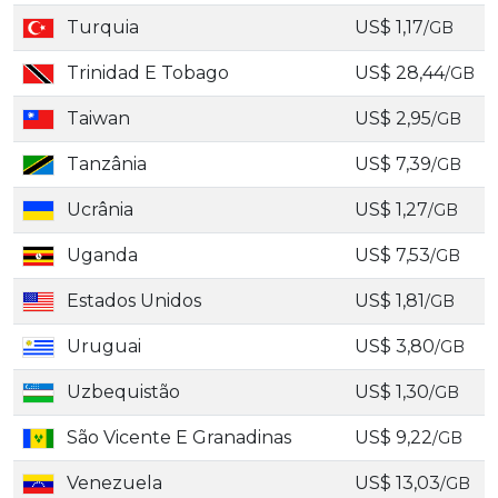
Turquia
US$ 1,17
/GB
Trinidad E Tobago
US$ 28,44
/GB
Taiwan
US$ 2,95
/GB
Tanzânia
US$ 7,39
/GB
Ucrânia
US$ 1,27
/GB
Uganda
US$ 7,53
/GB
Estados Unidos
US$ 1,81
/GB
Uruguai
US$ 3,80
/GB
Uzbequistão
US$ 1,30
/GB
São Vicente E Granadinas
US$ 9,22
/GB
Venezuela
US$ 13,03
/GB