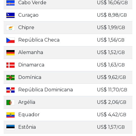
Cabo Verde
US$ 16,06
/GB
Curaçao
US$ 8,98
/GB
Chipre
US$ 1,99
/GB
República Checa
US$ 1,56
/GB
Alemanha
US$ 1,52
/GB
Dinamarca
US$ 1,63
/GB
Domínica
US$ 9,62
/GB
República Dominicana
US$ 11,70
/GB
Argélia
US$ 2,06
/GB
Equador
US$ 4,42
/GB
Estônia
US$ 1,57
/GB