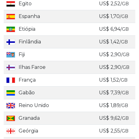
Egito
US$ 2,52
/GB
Espanha
US$ 1,70
/GB
Etiópia
US$ 6,94
/GB
Finlândia
US$ 1,42
/GB
Fiji
US$ 2,90
/GB
Ilhas Faroe
US$ 2,90
/GB
França
US$ 1,52
/GB
Gabão
US$ 7,39
/GB
Reino Unido
US$ 1,89
/GB
Granada
US$ 9,62
/GB
Geórgia
US$ 2,55
/GB