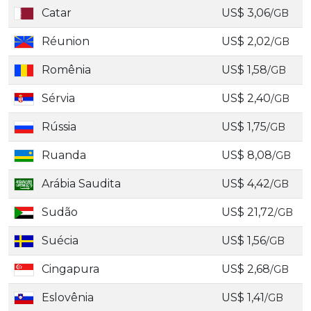
Catar
US$ 3,06
/GB
Réunion
US$ 2,02
/GB
Romênia
US$ 1,58
/GB
Sérvia
US$ 2,40
/GB
Rússia
US$ 1,75
/GB
Ruanda
US$ 8,08
/GB
Arábia Saudita
US$ 4,42
/GB
Sudão
US$ 21,72
/GB
Suécia
US$ 1,56
/GB
Cingapura
US$ 2,68
/GB
Eslovênia
US$ 1,41
/GB