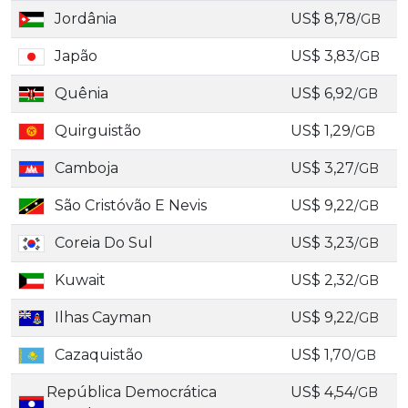
Jordânia
US$ 8,78
/GB
Japão
US$ 3,83
/GB
Quênia
US$ 6,92
/GB
Quirguistão
US$ 1,29
/GB
Camboja
US$ 3,27
/GB
São Cristóvão E Nevis
US$ 9,22
/GB
Coreia Do Sul
US$ 3,23
/GB
Kuwait
US$ 2,32
/GB
Ilhas Cayman
US$ 9,22
/GB
Cazaquistão
US$ 1,70
/GB
República Democrática
US$ 4,54
/GB