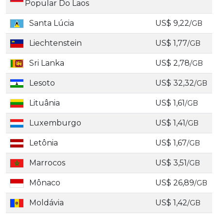
Popular Do Laos
Santa Lúcia
US$ 9,22
/GB
Liechtenstein
US$ 1,77
/GB
Sri Lanka
US$ 2,78
/GB
Lesoto
US$ 32,32
/GB
Lituânia
US$ 1,61
/GB
Luxemburgo
US$ 1,41
/GB
Letônia
US$ 1,67
/GB
Marrocos
US$ 3,51
/GB
Mônaco
US$ 26,89
/GB
Moldávia
US$ 1,42
/GB