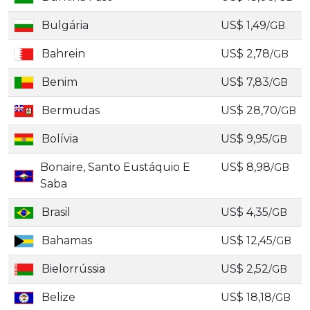
Bulgária
US$ 1,49
/GB
Bahrein
US$ 2,78
/GB
Benim
US$ 7,83
/GB
Bermudas
US$ 28,70
/GB
Bolívia
US$ 9,95
/GB
Bonaire, Santo Eustáquio E
US$ 8,98
/GB
Saba
Brasil
US$ 4,35
/GB
Bahamas
US$ 12,45
/GB
Bielorrússia
US$ 2,52
/GB
Belize
US$ 18,18
/GB