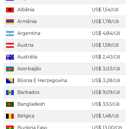
Albânia
US$ 1,54
/GB
Armênia
US$ 1,78
/GB
Argentina
US$ 4,84
/GB
Áustria
US$ 1,58
/GB
Austrália
US$ 2,40
/GB
Azerbaijão
US$ 3,03
/GB
Bósnia E Herzegovina
US$ 3,28
/GB
Barbados
US$ 9,09
/GB
Bangladesh
US$ 3,53
/GB
Bélgica
US$ 1,48
/GB
Burkina Faso
US$ 13,00
/GB