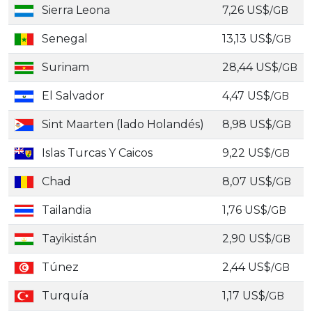
Sierra Leona
7,26 US$
/GB
Senegal
13,13 US$
/GB
Surinam
28,44 US$
/GB
El Salvador
4,47 US$
/GB
Sint Maarten (lado Holandés)
8,98 US$
/GB
Islas Turcas Y Caicos
9,22 US$
/GB
Chad
8,07 US$
/GB
Tailandia
1,76 US$
/GB
Tayikistán
2,90 US$
/GB
Túnez
2,44 US$
/GB
Turquía
1,17 US$
/GB