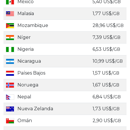
México
5,40 US$
/GB
Malasia
1,77 US$
/GB
Mozambique
28,96 US$
/GB
Níger
7,39 US$
/GB
Nigeria
6,53 US$
/GB
Nicaragua
10,99 US$
/GB
Países Bajos
1,57 US$
/GB
Noruega
1,67 US$
/GB
Nepal
6,84 US$
/GB
Nueva Zelanda
1,73 US$
/GB
Omán
2,90 US$
/GB