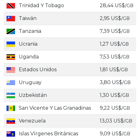
Trinidad Y Tobago
28,44 US$
/GB
Taiwán
2,95 US$
/GB
Tanzania
7,39 US$
/GB
Ucrania
1,27 US$
/GB
Uganda
7,53 US$
/GB
Estados Unidos
1,81 US$
/GB
Uruguay
3,80 US$
/GB
Uzbekistán
1,30 US$
/GB
San Vicente Y Las Granadinas
9,22 US$
/GB
Venezuela
13,03 US$
/GB
Islas Vírgenes Británicas
9,09 US$
/GB