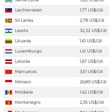
/GB
Liechtenstein
1,77 US$
/GB
Sri Lanka
2,78 US$
/GB
Lesoto
32,32 US$
/GB
Lituania
1,61 US$
/GB
Luxemburgo
1,41 US$
/GB
Letonia
1,67 US$
/GB
Marruecos
3,51 US$
/GB
Mónaco
26,89 US$
/GB
Moldavia
1,42 US$
/GB
Montenegro
2,35 US$
/GB