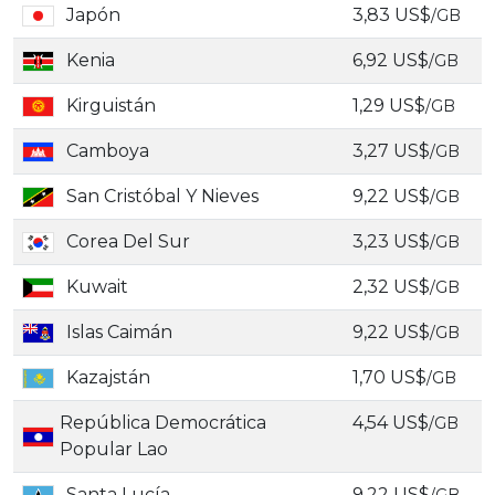
Japón
3,83 US$
/GB
Kenia
6,92 US$
/GB
Kirguistán
1,29 US$
/GB
Camboya
3,27 US$
/GB
San Cristóbal Y Nieves
9,22 US$
/GB
Corea Del Sur
3,23 US$
/GB
Kuwait
2,32 US$
/GB
Islas Caimán
9,22 US$
/GB
Kazajstán
1,70 US$
/GB
República Democrática
4,54 US$
/GB
Popular Lao
Santa Lucía
9,22 US$