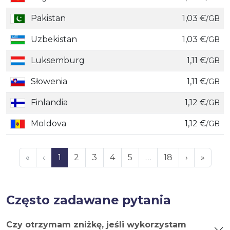
Pakistan
1,03 €
/GB
Uzbekistan
1,03 €
/GB
Luksemburg
1,11 €
/GB
Słowenia
1,11 €
/GB
Finlandia
1,12 €
/GB
Moldova
1,12 €
/GB
«
‹
1
2
3
4
5
…
18
›
»
Często zadawane pytania
Czy otrzymam zniżkę, jeśli wykorzystam