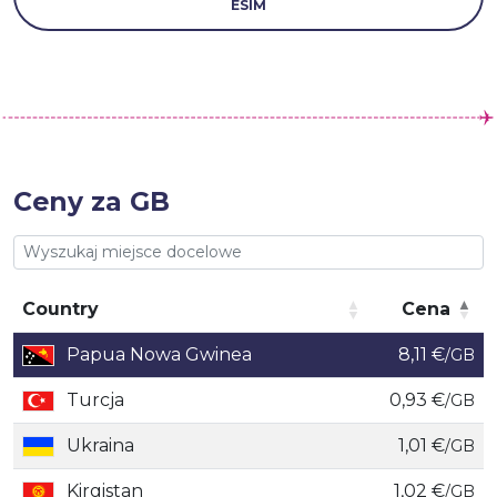
ESIM
Ceny za GB
Country
Cena
Country
Cena
Papua Nowa Gwinea
8,11 €
/GB
Turcja
0,93 €
/GB
Ukraina
1,01 €
/GB
Kirgistan
1,02 €
/GB