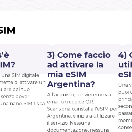
eSIM
s'è
3) Come faccio
4) 
SIM?
ad attivare la
uti
mia eSIM
eS
 una SIM digitale
Argentina?
mette di attivare un
Una vo
ulare dal tuo
puoi 
All'acquisto, ti invieremo via
 senza dover
princ
email un codice QR.
 una nano-SIM fisica.
second
Scansionalo, installa l'eSIM per
passar
Argentina, e inizia a utilizzare
momen
il servizio. Nessuna
conse
documentazione, nessuna