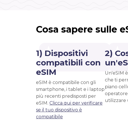
Cosa sapere sulle 
1) Dispositivi
2) Co
compatibili con
un'e
eSIM
Un'eSIM è
che ti per
eSIM è compatibile con gli
piano cell
smartphone, i tablet e i laptop
operatore
più recenti predisposti per
utilizzare
eSIM.
Clicca qui per verificare
se il tuo dispositivo è
compatibile