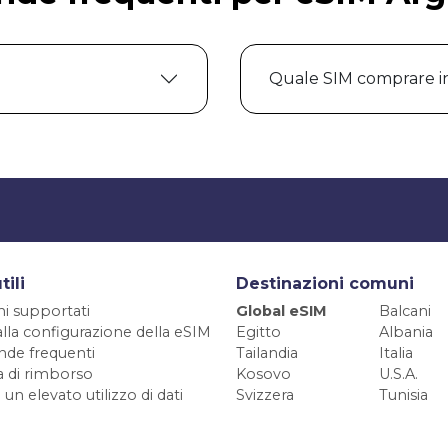
Quale SIM comprare i
tili
Destinazioni comuni
ni supportati
Global eSIM
Balcani
alla configurazione della eSIM
Egitto
Albania
de frequenti
Tailandia
Italia
ca di rimborso
Kosovo
U.S.A.
 un elevato utilizzo di dati
Svizzera
Tunisia