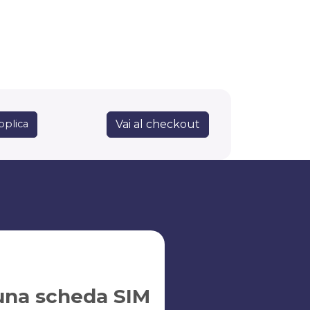
Vai al checkout
pplica
una scheda SIM