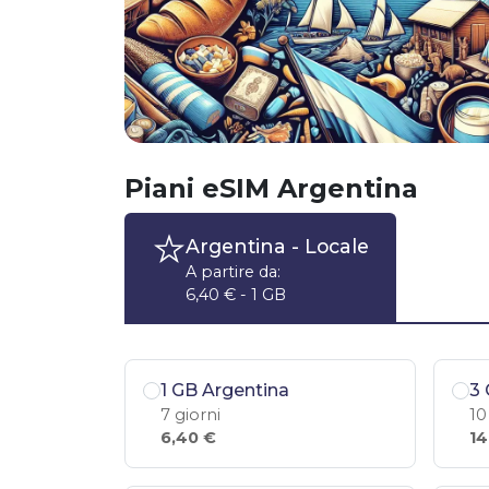
Piani eSIM Argentina
Argentina
- Locale
A partire da:
6,40 € - 1 GB
1 GB Argentina
3 
7 giorni
10
6,40 €
14