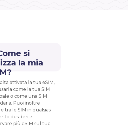
Come si
lizza la mia
IM?
lta attivata la tua eSIM,
usarla come la tua SIM
ipale o come una SIM
aria. Puoi inoltre
e tra le SIM in qualsiasi
to desideri e
rvare più eSIM sul tuo