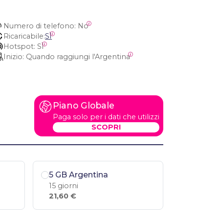
Numero di telefono:
 No
Ricaricabile:
SÌ
Hotspot:
 SÌ
Inizio:
 Quando raggiungi l'Argentina
Piano Globale
Paga solo per i dati che utilizzi
SCOPRI
5 GB Argentina
15 giorni
21,60 €