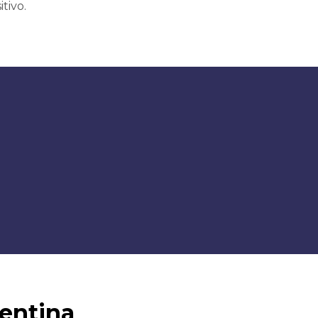
itivo.
entina