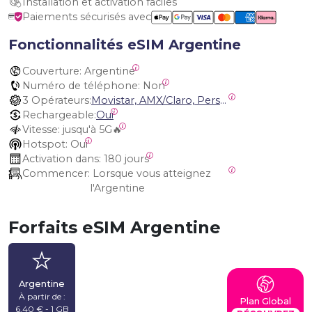
Installation et activation faciles
Paiements sécurisés avec
Fonctionnalités eSIM Argentine
Couverture:
 Argentine
Numéro de téléphone:
 Non
3 Opérateurs:
Movistar, AMX/Claro, Personal Argentina
Rechargeable:
Oui
Vitesse:
 jusqu'à 5G🔥
Hotspot:
 Oui
Activation dans:
 180 jours
Commencer:
 Lorsque vous atteignez 
l'Argentine
Forfaits eSIM Argentine
Argentine
À partir de :
Plan Global
6,40 € - 1 GB