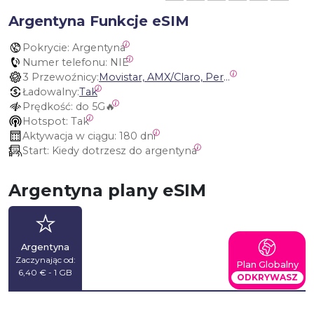
Argentyna Funkcje eSIM
Pokrycie:
 Argentyna
Numer telefonu:
 NIE
3 Przewoźnicy:
Movistar, AMX/Claro, Personal Argentina
Ładowalny:
Tak
Prędkość:
 do 5G🔥
Hotspot:
 Tak
Aktywacja w ciągu:
 180 dni
Start:
 Kiedy dotrzesz do argentyna
Argentyna plany eSIM
Argentyna
Zaczynając od:
Plan Globalny
6,40 € - 1 GB
ODKRYWASZ