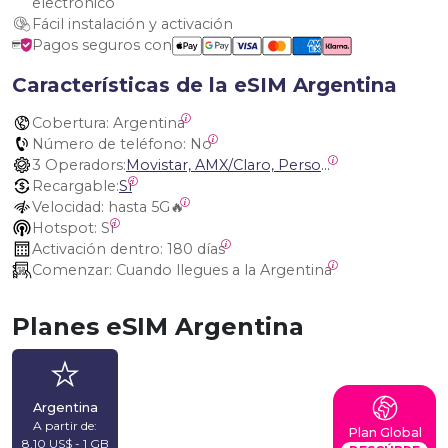
electrónico
Fácil instalación y activación
Pagos seguros con
Características de la eSIM Argentina
Cobertura:
 Argentina
Número de teléfono:
 No
3 Operadors:
Movistar, AMX/Claro, Personal Argentina
Recargable:
Sí
Velocidad:
 hasta 5G🔥
Hotspot:
 Sí
Activación dentro:
 180 días
Comenzar:
 Cuando llegues a la Argentina
Planes eSIM Argentina
Argentina
A partir de:
Plan Global
8,10 US$ - 1 GB