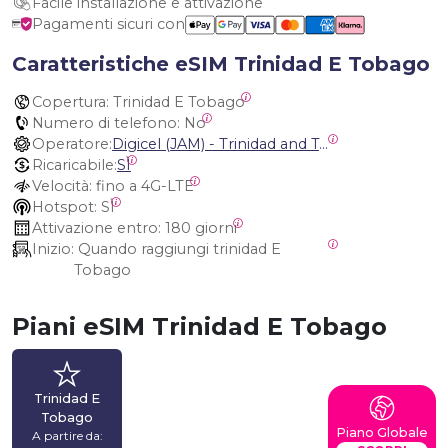
Facile installazione e attivazione
Pagamenti sicuri con
Caratteristiche eSIM Trinidad E Tobago
Copertura:
 Trinidad E Tobago
Numero di telefono:
 No
Operatore:
Digicel (JAM) - Trinidad and Tobago
Ricaricabile:
SÌ
Velocità:
 fino a 4G-LTE
Hotspot:
 SÌ
Attivazione entro:
 180 giorni
Inizio:
 Quando raggiungi trinidad E 
Tobago
Piani eSIM Trinidad E Tobago
Trinidad E
Tobago
Piano Globale
A partire da: