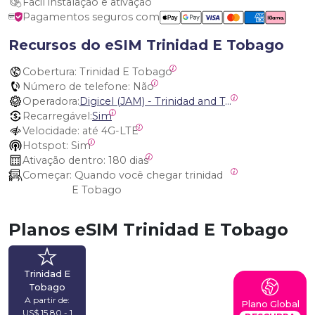
Fácil instalação e ativação
Pagamentos seguros com
Recursos do eSIM Trinidad E Tobago
Cobertura:
 Trinidad E Tobago
Número de telefone:
 Não
Operadora:
Digicel (JAM) - Trinidad and Tobago
Recarregável:
Sim
Velocidade:
 até 4G-LTE
Hotspot:
 Sim
Ativação dentro:
 180 dias
Começar:
 Quando você chegar trinidad 
E Tobago
Planos eSIM Trinidad E Tobago
Trinidad E
Tobago
A partir de:
Plano Global
US$ 15,80 - 1