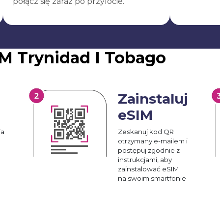
połącz się zaraz po przylocie.
M Trynidad I Tobago
Zainstaluj
eSIM
ia
Zeskanuj kod QR
otrzymany e-mailem i
postępuj zgodnie z
instrukcjami, aby
zainstalować eSIM
na swoim smartfonie