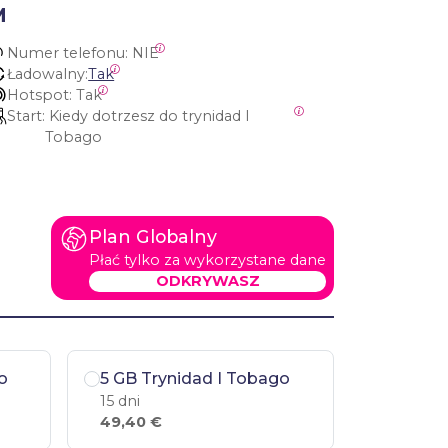
M
Numer telefonu:
 NIE
Ładowalny:
Tak
Hotspot:
 Tak
Start:
 Kiedy dotrzesz do trynidad I 
Tobago
Plan Globalny
Płać tylko za wykorzystane dane
ODKRYWASZ
o
5 GB Trynidad I Tobago
15 dni
49,40 €