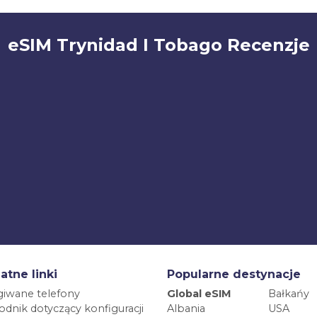
eSIM Trynidad I Tobago Recenzje
atne linki
Popularne destynacje
iwane telefony
Global eSIM
Bałkańy
dnik dotyczący konfiguracji
Albania
USA