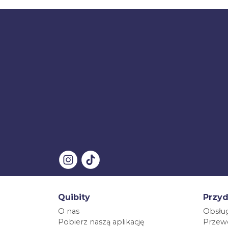
Quibity
Przyd
O nas
Obsług
Pobierz naszą aplikację
Przewo