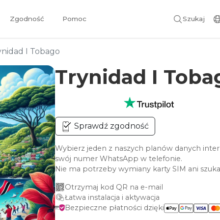
Zgodność
Pomoc
Szukaj
ynidad I Tobago
Trynidad I Tob
Sprawdź zgodność
Wybierz jeden z naszych planów danych inter
swój numer WhatsApp w telefonie.
Nie ma potrzeby wymiany karty SIM ani szuka
Otrzymaj kod QR na e-mail
Łatwa instalacja i aktywacja
Bezpieczne płatności dzięki