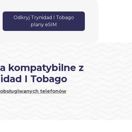
Odkryj Trynidad I Tobago
plany eSIM
a kompatybilne z
idad I Tobago
a obsługiwanych telefonów