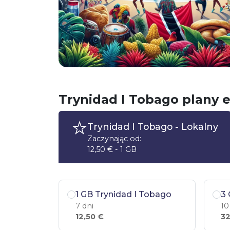
Trynidad I Tobago plany 
Trynidad I Tobago
- Lokalny
Zaczynając od:
12,50 € - 1 GB
1 GB Trynidad I Tobago
3 
7 dni
10
12,50 €
32