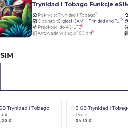
Trynidad I Tobago Funkcje eSI
Pokrycie:
 Trynidad I Tobago
Operator:
Digicel (JAM) - Trinidad and Tobago
Prędkość:
 do 4G-LTE
Aktywacja w ciągu:
 180 dni
eSIM
GB Trynidad I Tobago
3 GB Trynidad I Tobag
 dni
15 dni
,20 €
34,10 €