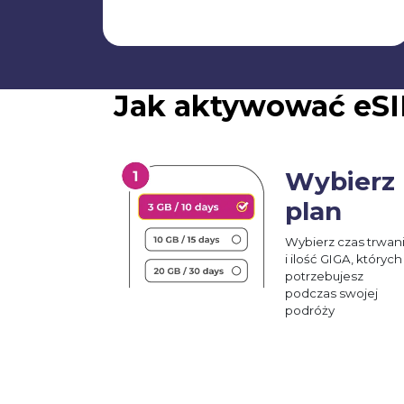
Jak aktywować eSI
Wybierz
plan
Wybierz czas trwan
i ilość GIGA, których
potrzebujesz
podczas swojej
podróży