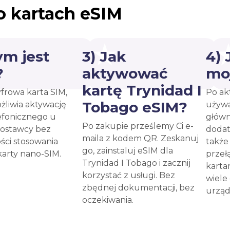
o kartach eSIM
ym jest
3) Jak
4)
?
aktywować
mo
kartę Trynidad I
yfrowa karta SIM,
Po ak
Tobago eSIM?
żliwia aktywację
używa
efonicznego u
główn
Po zakupie prześlemy Ci e-
ostawcy bez
dodat
maila z kodem QR. Zeskanuj
ści stosowania
takż
go, zainstaluj eSIM dla
karty nano-SIM.
przeł
Trynidad I Tobago i zacznij
karta
korzystać z usługi. Bez
wiele
zbędnej dokumentacji, bez
urząd
oczekiwania.