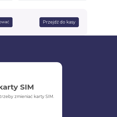
Przejdź do kasy
ować
karty SIM
trzeby zmieniać karty SIM.