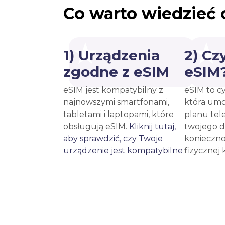
Co warto wiedzieć 
1) Urządzenia
2) Cz
zgodne z eSIM
eSIM
eSIM jest kompatybilny z
eSIM to c
najnowszymi smartfonami,
która umo
tabletami i laptopami, które
planu tel
obsługują eSIM.
Kliknij tutaj,
twojego d
aby sprawdzić, czy Twoje
konieczno
urządzenie jest kompatybilne
fizycznej 