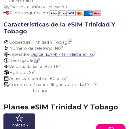
electrónico
Fácil instalación y activación
Pagos seguros con
Características de la eSIM Trinidad Y
Tobago
Cobertura:
 Trinidad Y Tobago
Número de teléfono:
 No
Operador:
Digicel (JAM) - Trinidad and Tobago
Recargable:
Sí
Velocidad:
 hasta 4G-LTE
Hotspot:
 Sí
Activación dentro:
 180 días
Comenzar:
 Cuando llegues a trinidad Y 
Tobago
Planes eSIM Trinidad Y Tobago
Trinidad Y