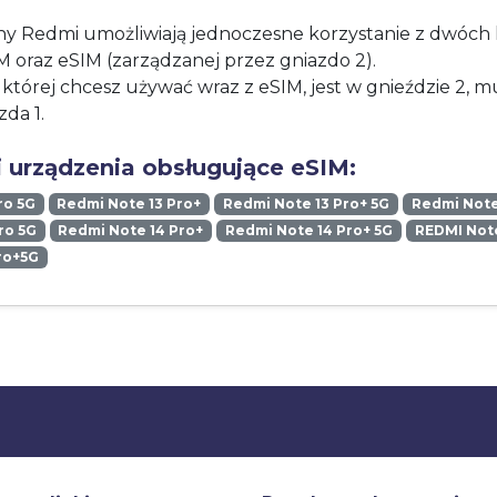
y Redmi umożliwiają jednoczesne korzystanie z dwóch k
IM oraz eSIM (zarządzanej przez gniazdo 2).
, której chcesz używać wraz z eSIM, jest w gnieździe 2, mus
zda 1.
 urządzenia obsługujące eSIM:
ro 5G
Redmi Note 13 Pro+
Redmi Note 13 Pro+ 5G
Redmi Note
ro 5G
Redmi Note 14 Pro+
Redmi Note 14 Pro+ 5G
REDMI Note
ro+5G