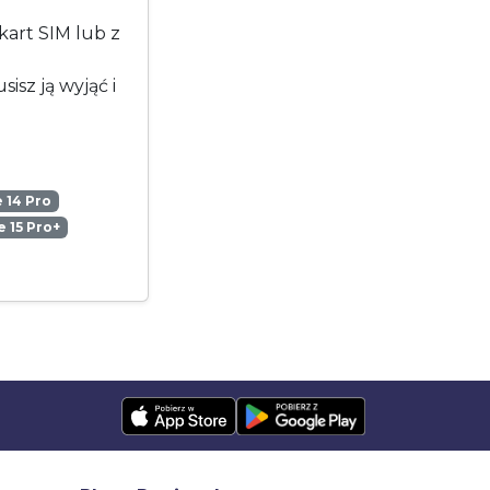
art SIM lub z
isz ją wyjąć i
 14 Pro
 15 Pro+