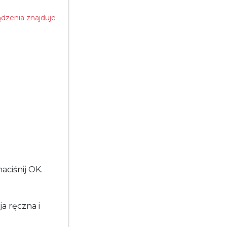
dzenia znajduje
aciśnij OK.
a ręczna i