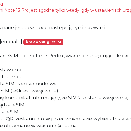
I:
 Note 13 Pro jest zgodne tylko wtedy, gdy w ustawieniach urzą
znane jest także pod następującymi nazwami:
[emerald]
brak obsługi eSIM
ać eSIM na telefonie Redmi, wykonaj następujące kroki:
stawienia.
i Internet.
ta SIM i sieci komórkowe.
SIM (jeśli jest wyłączone).
 się komunikat informujący, że SIM 2 zostanie wyłączona, n
ądzaj eSIM.
aj eSIM.
kod QR, zeskanuj go; w przeciwnym razie wybierz Instalacj
 otrzymane w wiadomości e-mail.