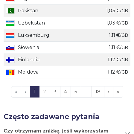
Pakistan
1,03 €
/GB
Uzbekistan
1,03 €
/GB
Luksemburg
1,11 €
/GB
Słowenia
1,11 €
/GB
Finlandia
1,12 €
/GB
Moldova
1,12 €
/GB
«
‹
1
2
3
4
5
…
18
›
»
Często zadawane pytania
Czy otrzymam zniżkę, jeśli wykorzystam