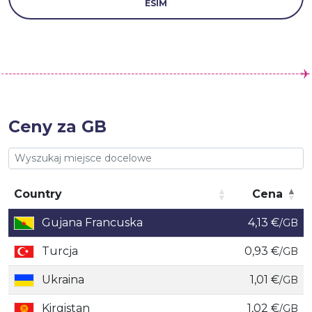
ESIM
Ceny za GB
Country
Cena
Country
Cena
Gujana Francuska
4,13 €
/GB
Turcja
0,93 €
/GB
Ukraina
1,01 €
/GB
Kirgistan
1,02 €
/GB